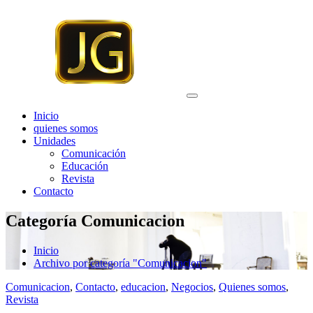
Saltar
al
contenido
Inicio
quienes somos
Unidades
Comunicación
Educación
Revista
Contacto
Categoría Comunicacion
Inicio
Archivo por categoría "Comunicacion"
Comunicacion
,
Contacto
,
educacion
,
Negocios
,
Quienes somos
,
Revista