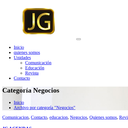
Saltar
al
contenido
Inicio
quienes somos
Unidades
Comunicación
Educación
Revista
Contacto
Categoría Negocios
Inicio
Archivo por categoría "Negocios"
Comunicacion
,
Contacto
,
educacion
,
Negocios
,
Quienes somos
,
Revi