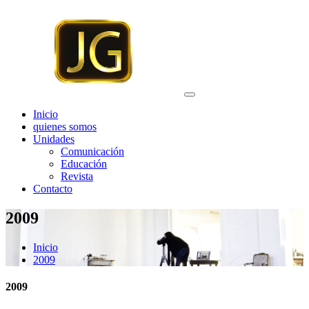
Saltar
al
contenido
Inicio
quienes somos
Unidades
Comunicación
Educación
Revista
Contacto
2009
Inicio
2009
2009