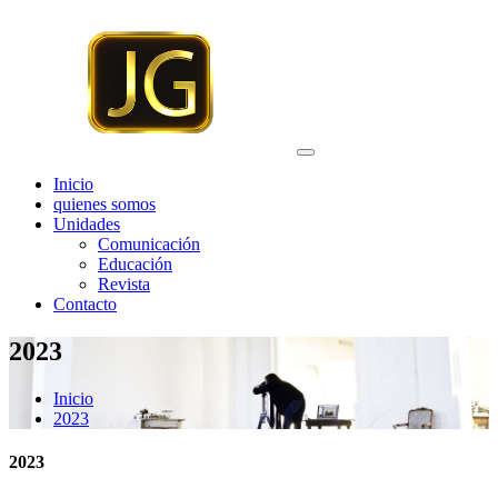
Saltar
al
contenido
Inicio
quienes somos
Unidades
Comunicación
Educación
Revista
Contacto
2023
Inicio
2023
2023