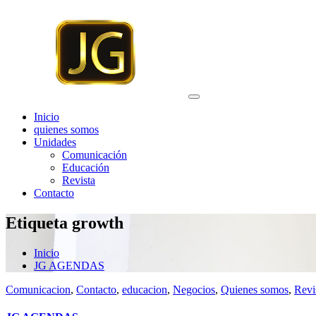
Saltar
al
contenido
Inicio
quienes somos
Unidades
Comunicación
Educación
Revista
Contacto
Etiqueta growth
Inicio
JG AGENDAS
Comunicacion
,
Contacto
,
educacion
,
Negocios
,
Quienes somos
,
Revi