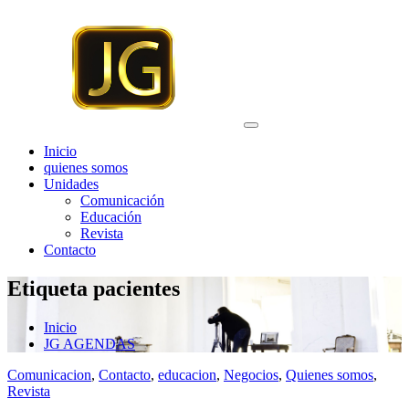
Saltar
al
contenido
Inicio
quienes somos
Unidades
Comunicación
Educación
Revista
Contacto
Etiqueta pacientes
Inicio
JG AGENDAS
Comunicacion
,
Contacto
,
educacion
,
Negocios
,
Quienes somos
,
Revista